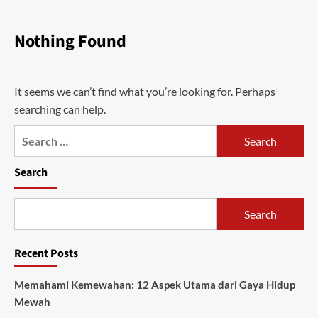
Nothing Found
It seems we can’t find what you’re looking for. Perhaps
searching can help.
Search
for:
Search
Search
Recent Posts
Memahami Kemewahan: 12 Aspek Utama dari Gaya Hidup
Mewah