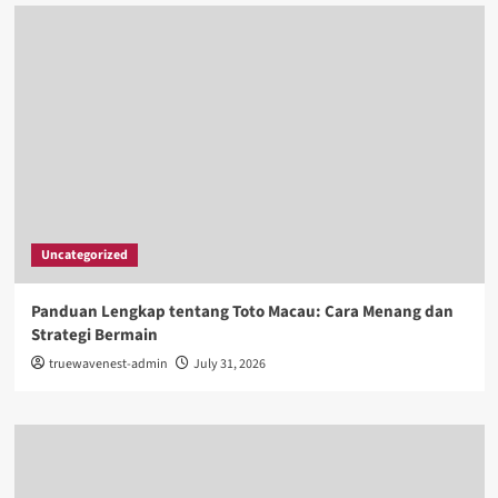
Uncategorized
Panduan Lengkap tentang Toto Macau: Cara Menang dan
Strategi Bermain
truewavenest-admin
July 31, 2026