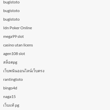
bugistoto
bugistoto
bugistoto
Idn Poker Online
mega99 slot
casino utan licens
agen108 slot
สล็อตpg
เว็บพนันออนไลน์เว็บตรง
rantingtoto
bingo4d
naga15
เว็บแท้ pg