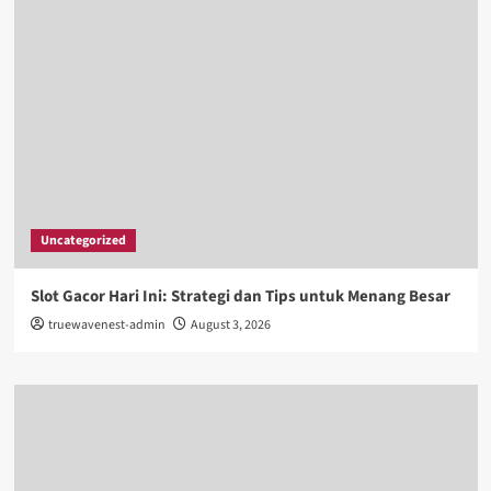
Uncategorized
Slot Gacor Hari Ini: Strategi dan Tips untuk Menang Besar
truewavenest-admin
August 3, 2026