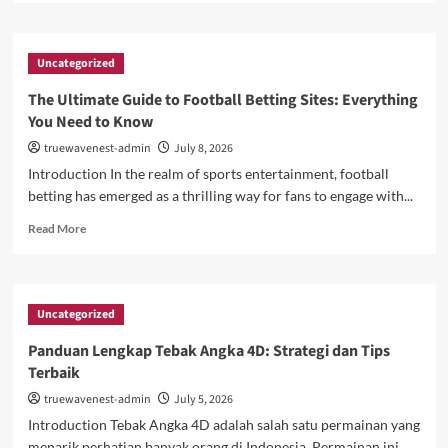
about
不
織
Uncategorized
布
袋
The Ultimate Guide to Football Betting Sites: Everything
的
You Need to Know
多
功
truewavenest-admin
July 8, 2026
能
Introduction In the realm of sports entertainment, football
性
betting has emerged as a thrilling way for fans to engage with...
與
環
Read
Read More
保
more
價
about
值
The
Ultimate
Uncategorized
Guide
to
Panduan Lengkap Tebak Angka 4D: Strategi dan Tips
Football
Terbaik
Betting
Sites:
truewavenest-admin
July 5, 2026
Everything
Introduction Tebak Angka 4D adalah salah satu permainan yang
You
menarik perhatian banyak orang di Indonesia. Permainan ini