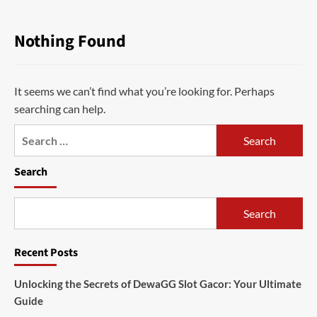
Nothing Found
It seems we can’t find what you’re looking for. Perhaps
searching can help.
Search
for:
Search
Search
Recent Posts
Unlocking the Secrets of DewaGG Slot Gacor: Your Ultimate
Guide