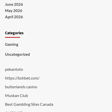
June 2026
May 2026
April 2026
Categories
Gaming
Uncategorized
pekantoto
https://bshbet.com/
buitenlands casino
Muskan Club
Best Gambling Sites Canada